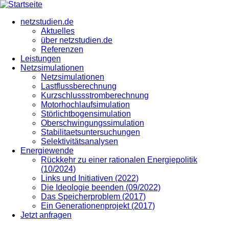
Direkt
zum
netzstudien.de
Inhalt
Aktuelles
über netzstudien.de
Referenzen
Leistungen
Netzsimulationen
Netzsimulationen
Lastflussberechnung
Kurzschlussstromberechnung
Motorhochlaufsimulation
Störlichtbogensimulation
Oberschwingungssimulation
Stabilitaetsuntersuchungen
Selektivitätsanalysen
Energiewende
Rückkehr zu einer rationalen Energiepolitik
(10/2024)
Links und Initiativen (2022)
Die Ideologie beenden (09/2022)
Das Speicherproblem (2017)
Ein Generationenprojekt (2017)
Jetzt anfragen