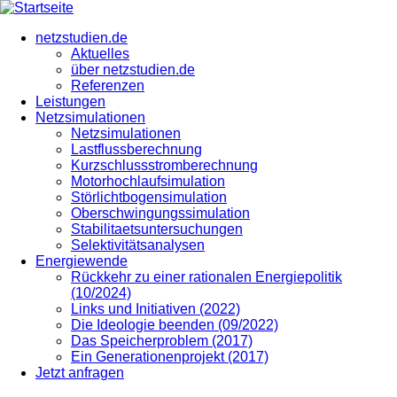
Direkt
zum
netzstudien.de
Inhalt
Aktuelles
über netzstudien.de
Referenzen
Leistungen
Netzsimulationen
Netzsimulationen
Lastflussberechnung
Kurzschlussstromberechnung
Motorhochlaufsimulation
Störlichtbogensimulation
Oberschwingungssimulation
Stabilitaetsuntersuchungen
Selektivitätsanalysen
Energiewende
Rückkehr zu einer rationalen Energiepolitik
(10/2024)
Links und Initiativen (2022)
Die Ideologie beenden (09/2022)
Das Speicherproblem (2017)
Ein Generationenprojekt (2017)
Jetzt anfragen